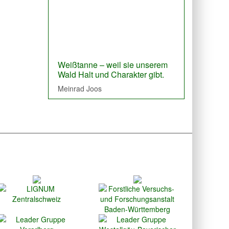
Previous
Next
Die Weißtanne, der Werkstoff
Weißtanne – weil sie unserem
Holz um modern, edel, zeitlos zu
Wald Halt und Charakter gibt.
bauen.
Meinrad Joos
Manuel Echtle