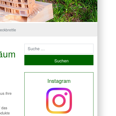
ckbrettle
läum
Suchen
Instagram
us ihre
f das
rodukte