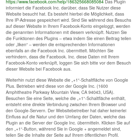
https://www.facebook.com/help/186325668085084
Das Plugin
informiert die Facebook Inc. darüber, dass Sie Nutzer diese
Website besucht hat. Es besteht hierbei die Möglichkeit, dass
Ihre IP-Adresse gespeichert wird. Sind Sie während des Besuchs
auf dieser Website in Ihrem Facebook-Konto eingeloggt, werden
die genannten Informationen mit diesem verknüpft. Nutzen Sie
die Funktionen des Plugins – etwa indem Sie einen Beitrag teilen
oder „liken“ – werden die entsprechenden Informationen
ebenfalls an die Facebook Inc. übermittelt. Möchten Sie
verhindern, dass die Facebook. Inc. diese Daten mit Ihrem
Facebook-Konto verknüpft, loggen Sie sich bitte vor dem Besuch
dieser Website bei Facebook aus.
Weiterhin nutzt diese Website die „+1“-Schaltfläche von Google
Plus. Betrieben wird diese von der Google Inc. (1600
Amphitheatre Parkway Mountain View, CA 94043, USA).
Besuchen Sie eine Seite, welche die „+1“-Schaltfläche enthält,
entsteht eine direkte Verbindung zwischen Ihrem Browser und
den Google-Servern. Der Websitebetreiber hat daher keinerlei
Einfluss auf die Natur und den Umfang der Daten, welche das
Plugin an die Server der Google Inc. übermitteln. Klicken Sie auf
den „+1“-Button, während Sie in Google + angemeldet sind,
teilen Sie die Inhalte der Seite auf Ihrem öffentlichen Profil.