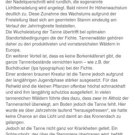
der Nadelquerschnitt wird rundlich, die sogenannte
Lichtbenadelung wird angelegt. Bald nimmt ihr Höhenwachstum
deutlich zu. Diese Zunahme des Wachstums aufgrund der
Freistellung lässt sich am geernteten Stamm eindeutig am
Verlauf der Jahrringbreite feststellen.
Die Wuchsleistung der Tanne übertrifft bei optimalen
Standortsbedingungen die der Fichte. Tannenwälder gehören
daher zu den produktivsten und vorratsreichsten Wäldern in
Europa.
Ein weiterer Vorteil ist, dass es keine Borkenkäferart gibt, die
ganze Tannenbestände vernichten kann – wie z.B. der
Buchdrucker (Ips typographus) bei der Fichte.
Einer anderen braunen Kreatur ist die Tanne jedoch aufgrund
der langjährigen Jugendphase stärker ausgesetzt. Für das
Rehwild sind die kleinen Pflanzen offenbar höchst schmackhaft
und sind ihm langjährig schutzlos ausgeliefert. In vielen
tannereichen Wäldern führte dies dazu, dass zwar im Altholz der
Tannenanteil überwiegt, am Boden jedoch die Tanne fehlt. Hier
wurde sie über Jahrzehnte laufend "herausgefressen", sie hatte
keine Chance an das Licht und damit an das Kronendach zu
gelangen.
Jedoch ist die Tanne nicht ganz vor Krankheiten gefeit. Ein
Schlauchpilz, der über die Sternmiere übertragen wird, befällt