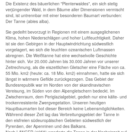
Die Existenz des bäuerlichen "Plenterwaldes", ein sich stetig
verjüngender Wald, in dem Bäume aller Dimensionen vermischt
sind, ist untrennbar mit einer besonderen Baumart verbunden:
Der Tanne (abies alba).
Sie gedeiht bevorzugt in Regionen mit einem ausgeglichenen
Klima, hohen Niederschlägen und hoher Luftfeuchtigkeit. Daher
ist sie den Gebirgen in der Hauptwindrichtung südwestlich
vorgelagert, wo sich die feuchten ozeanischen Luftmassen
abregnen. Die Weißtanne hat eine wechselvolle Geschichte
hinter sich. Vor 20.000 Jahren bis 30.000 Jahren vor unserer
Zeitrechnung, als die eiszeitlichen Gletscher eine Fläche von ca.
55 Mio. km2 (heute: ca. 18 Mio. km2) einnahmen, hatte sie sich
längst in wärmere Gefilde zurückgezogen. Das Gebiet der
Bundesrepublik war im Norden von der skandinavischen
Vereisung, im Süden von den Alpengletschern bedeckt. Im
Zwischenraum, dem Periglazialgebiet, gedieh nur eine kälte- und
trockenresistente Zwergvegetation. Unseren heutigen
Hauptbaumarten bot dieser Bereich keine Lebensmöglichkeiten.
Während dieser Zeit lag das Verbreitungsgebiet der Tanne in
den eisfreien südeuropäischen Gebieten südwestlich der
Pyrenäen, der Apenninen und des Balkans.
Nach LANGER (1958) wanderte die Tanne in der Nacheiszeit auf