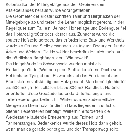
Kolonisation der Mittelgebirge aus den Gebieten des
Altsiedellandes heraus wurde vorangetrieben.
Die Geometer der Klöster schritten Täler und Bergrücken der
Mittelgebirge ab und teilten die Lehen möglichst gerecht, in der
Regel quer zum Tal, ein. Je nach Höhenlage und Bodengüte fiel
das Hofareal größer oder kleiner aus. Zunächst wurde die
spätere Hofstelle gerodet, das erforderliche Bau- und Werkholz
wurde an Ort und Stelle gewonnen, es folgten Rodungen für die
Äcker und Weiden. Die Hofwälder beschränkten sich meist auf
die nördlichen Berghänge, den "Winterwald".
Die Hofgebäude im Schwarzwald wurden meist als
Eindachgebäude (Wohnung und Stall unter einem Dach) vom
Heidenhaus-Typ gebaut. Es war bis auf das Fundament aus
Bruchsteinen vollständig aus Holz gebaut. Man benötigte hierfür
ca. 500 m3 , in Einzelfällen bis zu 800 m3 Rundholz. Natürlich
erforderten diese Gebäude laufende Unterhaltungs- und
Teilerneuerungsarbeiten. Im Winter wurden zudem etliche
Mengen an Brennholz für die im Haus liegenden, zunächst
offenen Feuerstellen benötigt. Weiterhin erforderten die
Weidezäune laufende Erneuerung aus Fichten- und
Tannenstangen. Bedenkenlos wurde dieses Holz dann geholt,
wenn man es gerade benötigte, und der Transportweg sollte