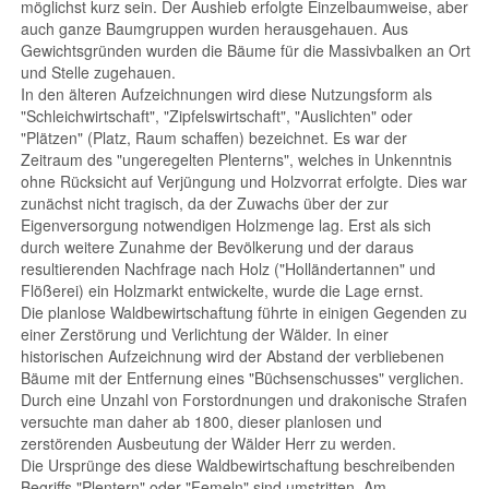
möglichst kurz sein. Der Aushieb erfolgte Einzelbaumweise, aber
auch ganze Baumgruppen wurden herausgehauen. Aus
Gewichtsgründen wurden die Bäume für die Massivbalken an Ort
und Stelle zugehauen.
In den älteren Aufzeichnungen wird diese Nutzungsform als
"Schleichwirtschaft", "Zipfelswirtschaft", "Auslichten" oder
"Plätzen" (Platz, Raum schaffen) bezeichnet. Es war der
Zeitraum des "ungeregelten Plenterns", welches in Unkenntnis
ohne Rücksicht auf Verjüngung und Holzvorrat erfolgte. Dies war
zunächst nicht tragisch, da der Zuwachs über der zur
Eigenversorgung notwendigen Holzmenge lag. Erst als sich
durch weitere Zunahme der Bevölkerung und der daraus
resultierenden Nachfrage nach Holz ("Holländertannen" und
Flößerei) ein Holzmarkt entwickelte, wurde die Lage ernst.
Die planlose Waldbewirtschaftung führte in einigen Gegenden zu
einer Zerstörung und Verlichtung der Wälder. In einer
historischen Aufzeichnung wird der Abstand der verbliebenen
Bäume mit der Entfernung eines "Büchsenschusses" verglichen.
Durch eine Unzahl von Forstordnungen und drakonische Strafen
versuchte man daher ab 1800, dieser planlosen und
zerstörenden Ausbeutung der Wälder Herr zu werden.
Die Ursprünge des diese Waldbewirtschaftung beschreibenden
Begriffs "Plentern" oder "Femeln" sind umstritten. Am