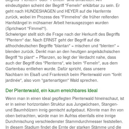
eindeutigsten scheint der Begriff "Femeln" erklärbar zu sein. Er
geht nach HUNDESHAGEN und HEYER auf die Hanfernte
zurück, wobei im Prozess des "Fimmelns" die früher reifenden
Hanfstängel in mühsamer Arbeit herausgezogen wurden
(Sprichwort "Fimmel"!).
Schwieriger stellt sich die Frage nach der Herkunft des Begriffs
"Plentern" dar. Nach ERNST geht der Begriff auf die
althochdeutschen Begriffe "blantan" = mischen und "blenten" =
blenden zurück. Denkt man an den heutigen angelsächsischen
Begriff "to plant" = Pflanzen, so liegt der Verdacht nahe, dass
auch der Begriff des "Plenterns", wie beim "Femeln", aus dem
Gartenbau entliehen wurde. Dafür spricht, dass unsere
Nachbarn im Elsaß und Frankreich beim Plenterwald vom "forêt
jardinée", also vom "gartenartigen" Wald sprechen.
Der Plenterwald, ein kaum erreichbares Ideal
Wenn man in einen ideal gepflegten Plenterwald hineinschaut, ist
er in seiner horizontalen Struktur aus Jungwüchsen, Stangen-
und Baumhölzern innig gemischt aufgebaut. Könnte man ihn von
oben betrachten, würde man im Aufriss ebenfalls eine innige
Durchmischung verschiedenster Stammdurchmesser feststellen.
In diesem Stadium findet die Ernte der starken Stämme und die