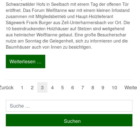
Schwarzwälder Hofs in Seelbach mit einem Tag der offenen Tür
eröffnet. Das Forum Weißtanne war mit einem kleinen Infostand
zusammen mit Mitgliedsbetrieb und Haupt-Holzlieferant
Sägewerk Frank Burger aus Zell-Unterharmersbach vor Ort. Die
10 beeindruckenden Holzhäuser auf Stelzen sind weitgehend
aus heimischer Weißtanne gebaut. Eine große Besucherschar
nutze am Sonntag die Gelegenheit, sich zu informieren und die
Baumhäuser auch von Innen zu besichtigen.
Weiterlesen …
Zurück
1
2
3
4
5
6
7
8
9
10
Weite
Suchen