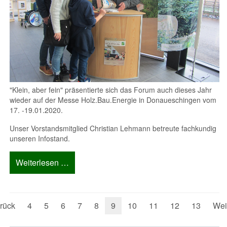
"Klein, aber fein" präsentierte sich das Forum auch dieses Jahr
wieder auf der Messe Holz.Bau.Energie in Donaueschingen vom
17. -19.01.2020.
Unser Vorstandsmitglied Christian Lehmann betreute fachkundig
unseren Infostand.
Weiterlesen …
rück
4
5
6
7
8
9
10
11
12
13
Wei