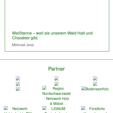
Previous
Next
Weißtanne – weil sie unserem Wald Halt und
Die Weißtanne, der Werkstoff Holz um modern,
Charakter gibt.
edel, zeitlos zu bauen.
Meinrad Joos
Manuel Echtle
Partner