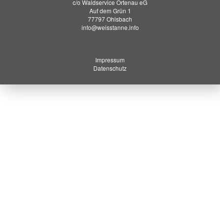
c/o Waldservice Ortenau eG
Auf dem Grün 1
77797 Ohlsbach
info@weisstanne.info
Impressum
Datenschutz