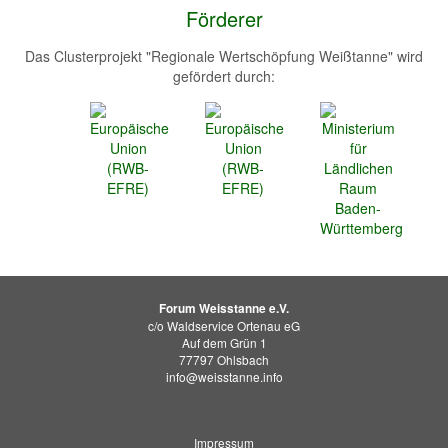
Förderer
Das Clusterprojekt "Regionale Wertschöpfung Weißtanne" wird
gefördert durch:
Forum Weisstanne e.V.
c/o Waldservice Ortenau eG
Auf dem Grün 1
77797 Ohlsbach
info@weisstanne.info
Impressum