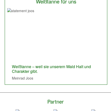
Weißtanne für uns
Previous
Next
Weißtanne – weil sie unserem Wald Halt und
Die Weißtanne, der Werkstoff Holz um modern,
Charakter gibt.
edel, zeitlos zu bauen.
Meinrad Joos
Manuel Echtle
Partner