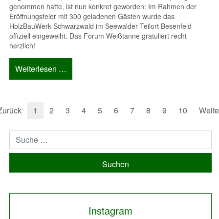
genommen hatte, ist nun konkret geworden: Im Rahmen der
Eröffnungsfeier mit 300 geladenen Gästen wurde das
HolzBauWerk Schwarzwald im Seewalder Teilort Besenfeld
offiziell eingeweiht. Das Forum Weißtanne gratuliert recht
herzlich!
Weiterlesen …
Zurück
1
2
3
4
5
6
7
8
9
10
Weite
Suchen
Instagram